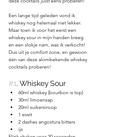
deze cocktails 
juist 
eens proberen!
Een lange tijd geleden vond ik 
whiskey nog helemaal niet lekker. 
Maar toen ik voor het eerst een 
whiskey sour in mijn handen kreeg 
en een slokje nam, was ik verkocht!
Dus uit je comfort zone, en gewoon 
één van deze alombekende whiskey 
cocktails proberen!
#1
. Whiskey Sour
60ml whiskey (bourbon is top)
30ml limoensap
20ml suikersiroop
1 eiwit
2 dashes angostura bitters
ijs
Flink shaken voor 20 seconden, 