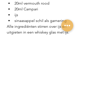
20ml vermouth rood
20ml Campari
ijs
sinaasappel schil als garnering
Alle ingrediënten stirren over ijs en 
uitgieten in een whiskey glas met ijs.
Wist je dit? 
De Boulevardier is een 
cocktail die ontstaan is in de jaren 
'20 in Parijs en werd beschouwd als 
een verfijnde versie van een Old 
Fashioned. 
CHEERS!