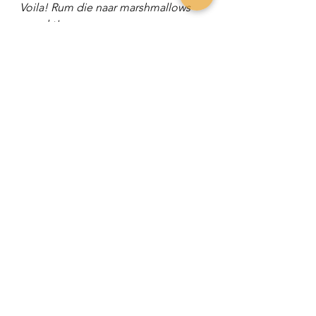
Voila! Rum die naar marshmallows 
smaakt!
CHEERS!
Wil je meer over cocktails 
leren tijdens een cocktail 
workshop?
Klik hier voor de mogelijkheden!