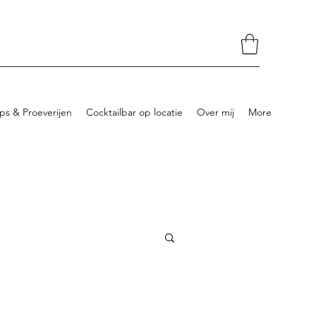
s & Proeverijen
Cocktailbar op locatie
Over mij
More