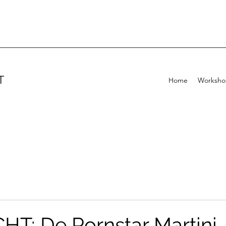
T
Home
Workshop
HT: De Pornstar Martini