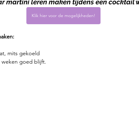
ar martini leren maken tijdens een cocktail
Klik hier voor de mogelijkheden!
maken:
dat, mits gekoeld 
 weken goed blijft.