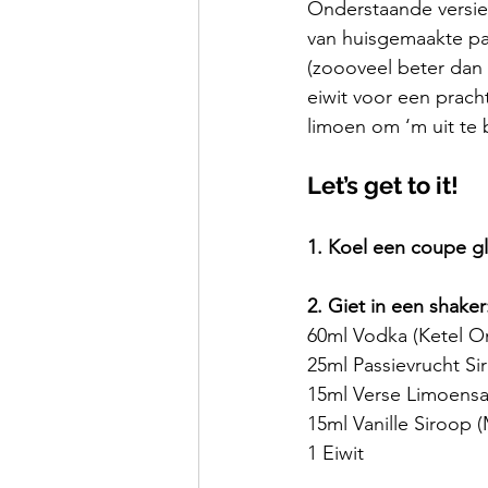
Onderstaande versie
van huisgemaakte pa
(zoooveel beter dan 
eiwit voor een prach
limoen om ‘m uit te 
Let’s get to it!
1. Koel een coupe gla
2. Giet in een shaker
60ml Vodka (Ketel O
25ml Passievrucht Si
15ml Verse Limoens
15ml Vanille Siroop 
1 Eiwit