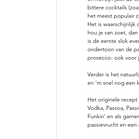
bittere cocktails (zo
het meest populair zi
Het is waarschijnlij
hou je van zoet, dan
is de eerste slok eve
ondertoon van de pas
prosecco- ook voor j
Verder is het natuurl
en ‘m snel nog een k
Het originele recept 
Vodka, Passoa, Passi
Funkin’ en als garne
passievrucht en een 