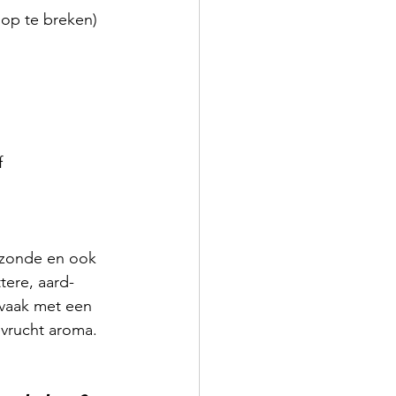
t op te breken)
f
 zonde en ook 
tere, aard-
l vaak met een 
evrucht aroma.