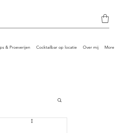
s & Proeverijen
Cocktailbar op locatie
Over mij
More