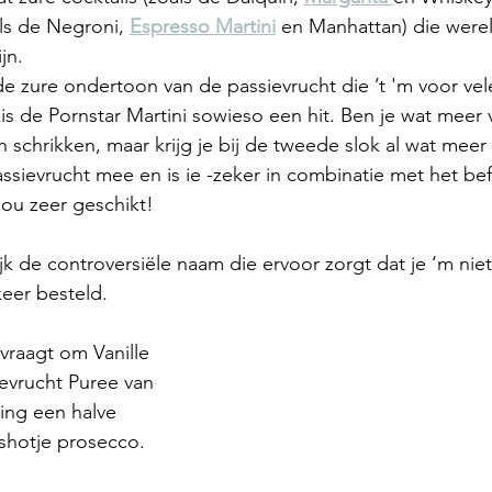
als de Negroni, 
Espresso Martini
 en Manhattan) die werel
jn.
k de zure ondertoon van de passievrucht die ’t 'm voor ve
 is de Pornstar Martini sowieso een hit. Ben je wat meer
n schrikken, maar krijg je bij de tweede slok al wat meer 
sievrucht mee en is ie -zeker in combinatie met het be
ou zeer geschikt!
ijk de controversiële naam die ervoor zorgt dat je ‘m niet
eer besteld.
vraagt om Vanille 
evrucht Puree van 
ring een halve 
shotje prosecco.