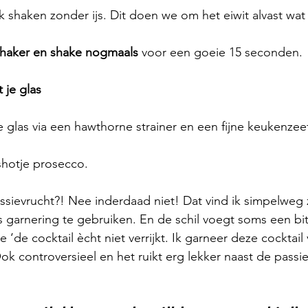
ink shaken zonder ijs. Dit doen we om het eiwit alvast wa
e shaker en shake nogmaals
 voor een goeie 15 seconden.
t je glas
 je glas via een hawthorne strainer en een fijne keukenzee
shotje prosecco.
ssievrucht?! Nee inderdaad niet! Dat vind ik simpelweg
 garnering te gebruiken. En de schil voegt soms een bit
 ‘de cocktail ècht niet verrijkt. Ik garneer deze cocktai
ok controversieel en het ruikt erg lekker naast de passi