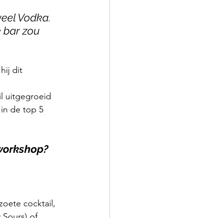
veel Vodka. 
e bar zou 
ij dit 
l uitgegroeid 
in de top 5 
 workshop?
zoete cocktail, 
 Sours) of 