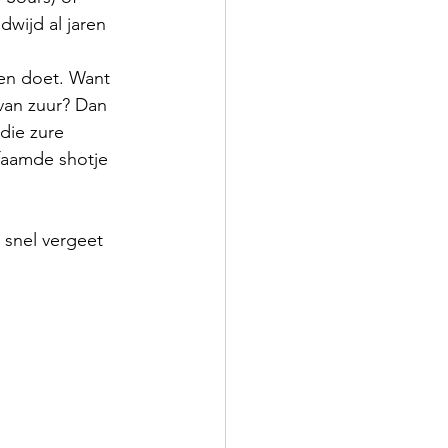
dwijd al jaren 
len doet. Want 
 van zuur? Dan 
die zure 
faamde shotje 
 snel vergeet 