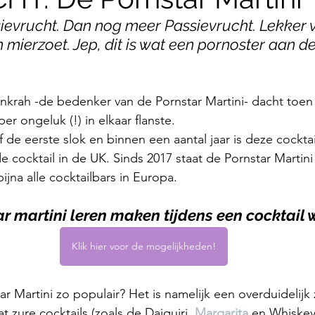
sievrucht. Dan nog meer Passievrucht. Lekker 
 mierzoet. Jep, dit is wat een pornoster aan d
nkrah -de bedenker van de Pornstar Martini- dacht toen h
er ongeluk (!) in elkaar flanste.
 de eerste slok en binnen een aantal jaar is deze cocktai
 cocktail in de UK. Sinds 2017 staat de Pornstar Martini 
ijna alle cocktailbars in Europa. 
ar martini leren maken tijdens een cocktail
Klik hier voor de mogelijkheden!
 Martini zo populair? Het is namelijk een overduidelijk 
at zure cocktails (zoals de Daiquiri, 
Margarita 
en Whiskey