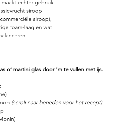
 maakt echter gebruik 
ssievrucht siroop 
commerciële siroop), 
tige foam-laag en wat 
balanceren.
s of martini glas door ‘m te vullen met ijs.
:
ne)
roop 
(scroll naar beneden voor het recept)
ap
(Monin)