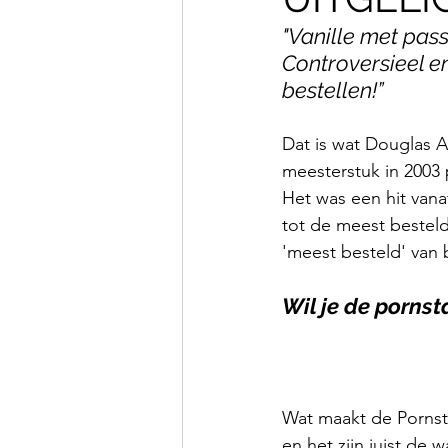
"Vanille met pas
Controversieel en
bestellen!”
Dat is wat Douglas A
meesterstuk in 2003 p
Het was een hit vanaf
tot de meest bestelde
'meest besteld' van b
Wil je de pornst
Wat maakt de Pornstar
en het zijn juist de w