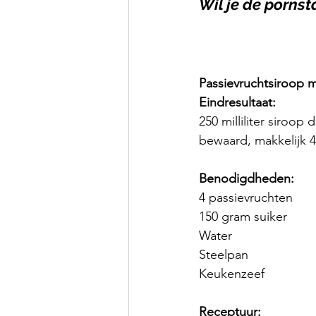
Wil je de pornst
Passievruchtsiroop 
Eindresultaat:
250 milliliter siroop 
bewaard, makkelijk 4
Benodigdheden:
4 passievruchten
150 gram suiker
Water
Steelpan
Keukenzeef
Receptuur: