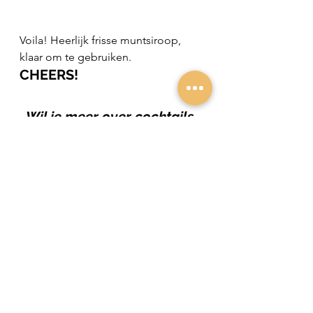
Voila! Heerlijk frisse muntsiroop, 
klaar om te gebruiken.
CHEERS!
Wil je meer over cocktails 
leren tijdens een cocktail 
workshop?
Klik hier voor de mogelijkheden!